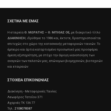
ΣΧΕΤΙΚΑ ΜΕ ΕΜΑΣ
Η εταιρεία
Θ. ΜΩΡΑΤΗΣ – Θ. ΜΠΙΘΑΣ ΟΕ,
με διακριτικό τίτλο
ΔΙΑΚΙΝΗΣΗ
, ιδρύθηκε το 1986 και, έκτοτε, δραστηριοποιείται
επιτυχώς στο χώρο της κατασκευής μεταφορικών ταινιών. Το
έμπειρο και άρτια καταρτισμένο προσωπικό μας προσφέρει
άμεση εξυπηρέτηση, με στόχο την άψογη ικανοποίηση των
αναγκών των πελατών μας, επώνυμων βιομηχανιών, βιοτεχνιών
και εταιρειών
ΣΤΟΙΧΕΙΑ ΕΠΙΚΟΙΝΩΝΙΑΣ
Διακίνηση - Μεταφορικές Ταινίες
Λεωφόρος Τατοΐου 371
Αχαρνές ΤΚ 136 77
Τηλ.:
2108078387