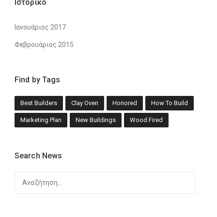
Ιστορικό
Ιανουάριος 2017
Φεβρουάριος 2015
Find by Tags
Best Builders
Clay Oven
Honored
How To Build
Marketing Plan
New Buildings
Wood Fired
Search News
Αναζήτηση
για: