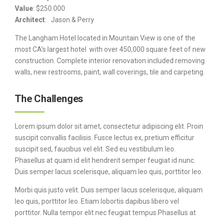
Value
: $250.000
Architect
: Jason & Perry
The Langham Hotel located in Mountain View is one of the
most CA’s largest hotel with over 450,000 square feet of new
construction. Complete interior renovation included removing
walls, new restrooms, paint, wall coverings, tile and carpeting.
The Challenges
Lorem ipsum dolor sit amet, consectetur adipiscing elit. Proin
suscipit convallis facilisis. Fusce lectus ex, pretium efficitur
suscipit sed, faucibus vel elit. Sed eu vestibulum leo.
Phasellus at quam id elit hendrerit semper feugiat id nunc.
Duis semper lacus scelerisque, aliquam leo quis, porttitor leo.
Morbi quis justo velit. Duis semper lacus scelerisque, aliquam
leo quis, porttitor leo. Etiam lobortis dapibus libero vel
porttitor. Nulla tempor elit nec feugiat tempus.Phasellus at