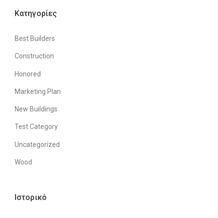
T
H
Kατηγορίες
A
G
Best Builders
C
B
Construction
U
I
Honored
L
D
Marketing Plan
E
New Buildings
R
S
Test Category
”
Uncategorized
Wood
Ιστορικό