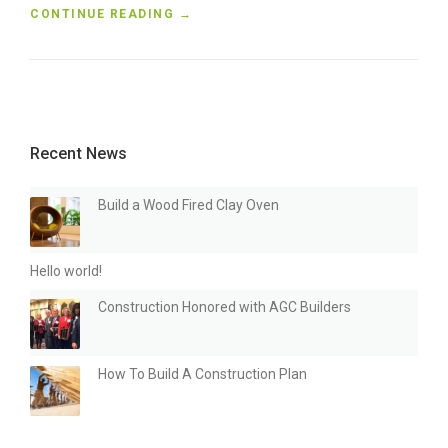
“
CONTINUE READING
→
C
O
N
S
T
R
Recent News
U
C
T
Build a Wood Fired Clay Oven
I
O
N
Hello world!
H
O
Construction Honored with AGC Builders
N
O
R
How To Build A Construction Plan
E
D
W
I