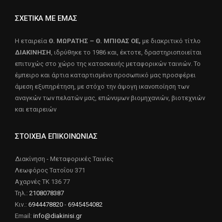
ΣΧΕΤΙΚΑ ΜΕ ΕΜΑΣ
Η εταιρεία
Θ. ΜΩΡΑΤΗΣ – Θ. ΜΠΙΘΑΣ ΟΕ,
με διακριτικό τίτλο
ΔΙΑΚΙΝΗΣΗ
, ιδρύθηκε το 1986 και, έκτοτε, δραστηριοποιείται
επιτυχώς στο χώρο της κατασκευής μεταφορικών ταινιών. Το
έμπειρο και άρτια καταρτισμένο προσωπικό μας προσφέρει
άμεση εξυπηρέτηση, με στόχο την άψογη ικανοποίηση των
αναγκών των πελατών μας, επώνυμων βιομηχανιών, βιοτεχνιών
και εταιρειών
ΣΤΟΙΧΕΙΑ ΕΠΙΚΟΙΝΩΝΙΑΣ
Διακίνηση - Μεταφορικές Ταινίες
Λεωφόρος Τατοΐου 371
Αχαρνές ΤΚ 136 77
Τηλ.:
2108078387
Κιν.:
6944478820
-
6945454082
Email:
info@diakinisi.gr