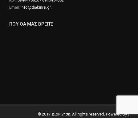
Κιν.:
6944478820
-
6945454082
Email:
info@diakinisi.gr
ΠΟΥ ΘΑ ΜΑΣ ΒΡΕΙΤΕ
© 2017 Διακίνηση. All rights reserved. Powered By |