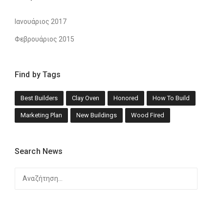
Ιανουάριος 2017
Φεβρουάριος 2015
Find by Tags
Best Builders
Clay Oven
Honored
How To Build
Marketing Plan
New Buildings
Wood Fired
Search News
Αναζήτηση
για: