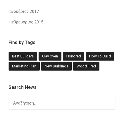
Ιανουάριος 2017
Φεβρουάριος 2015
Find by Tags
Best Builders
Clay Oven
Honored
How To Build
Marketing Plan
New Buildings
Wood Fired
Search News
Αναζήτηση
για: