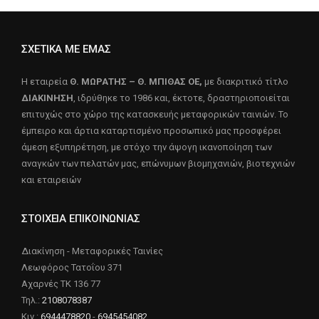
ΣΧΕΤΙΚΑ ΜΕ ΕΜΑΣ
Η εταιρεία
Θ. ΜΩΡΑΤΗΣ – Θ. ΜΠΙΘΑΣ ΟΕ,
με διακριτικό τίτλο
ΔΙΑΚΙΝΗΣΗ
, ιδρύθηκε το 1986 και, έκτοτε, δραστηριοποιείται
επιτυχώς στο χώρο της κατασκευής μεταφορικών ταινιών. Το
έμπειρο και άρτια καταρτισμένο προσωπικό μας προσφέρει
άμεση εξυπηρέτηση, με στόχο την άψογη ικανοποίηση των
αναγκών των πελατών μας, επώνυμων βιομηχανιών, βιοτεχνιών
και εταιρειών
ΣΤΟΙΧΕΙΑ ΕΠΙΚΟΙΝΩΝΙΑΣ
Διακίνηση - Μεταφορικές Ταινίες
Λεωφόρος Τατοΐου 371
Αχαρνές ΤΚ 136 77
Τηλ.:
2108078387
Κιν.:
6944478820
-
6945454082